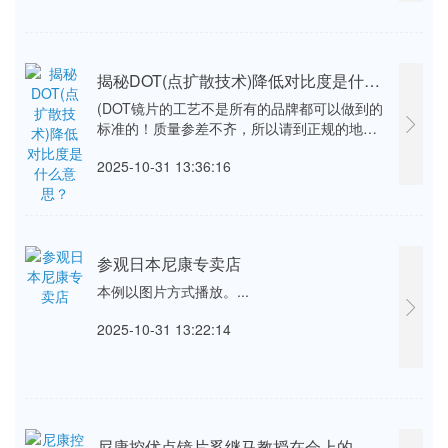
揭秘DOT(点扩散技术)降低对比度是什么意思？
(DOT镜片的工艺不是所有的品牌都可以做到的
标准的！质量参差不齐，所以请到正规的地方
去验配，只有经历过实践临床应用，找到对比
2025-10-31 13:36:16
度的那个“点”的参数，才是最有效的。各个厂
家设计不一样，防控效果也会不一样，上述图
片就是各个厂家设计这个雾视点时不同设计
···...
参观日本尼康专卖店
本例以图片方式播放。...
2025-10-31 13:22:14
尼康控优点镜片奚继马教授在会上的分享