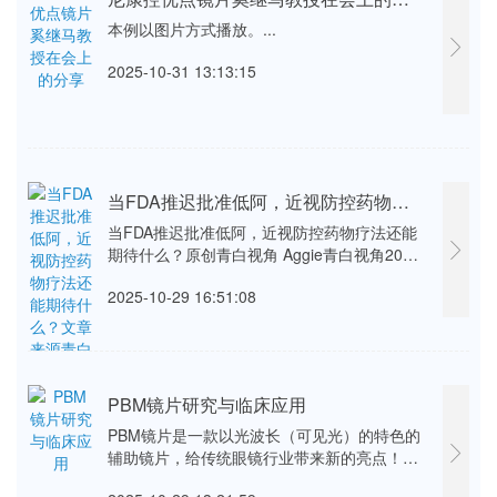
本例以图片方式播放。...
2025-10-31 13:13:15
当FDA推迟批准低阿，近视防控药物疗法还能期待什么？文章来源青白视角 中国香港
当FDA推迟批准低阿，近视防控药物疗法还能
期待什么？原创青白视角 Aggie青白视角2025
年10月28日 10:16中国香港01一封CRL打断了
2025-10-29 16:51:08
美国首药的脚步10月23日，美国食品药品监督
管理局（FDA）向Sydnexis发出了一封完整回
复函（Complete Response Letter，CRL），
指出···...
PBM镜片研究与临床应用
PBM镜片是一款以光波长（可见光）的特色的
辅助镜片，给传统眼镜行业带来新的亮点！特
点：在有眼病的基础上有很多的改变对对比度