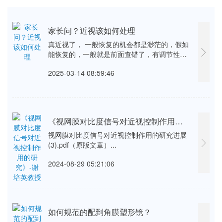
家长问？近视该如何处理
真近视了， 一般恢复的机会都是渺茫的，假如
能恢复的，一般就是前面查错了，有调节性近
视存在才有可能度数下降裸眼视力提升，只要
2025-03-14 08:59:46
真性近视几乎是不太可能的，这么讲吧，近视
如同儿童身高一样，儿童的身高只能往高里
长，却不会往矮里长吧？所以近视也是一样
的，···...
《视网膜对比度信号对近视控制作用的研究》-谢培英教授
视网膜对比度信号对近视控制作用的研究进展
(3).pdf（原版文章）...
2024-08-29 05:21:06
如何规范的配到角膜塑形镜？