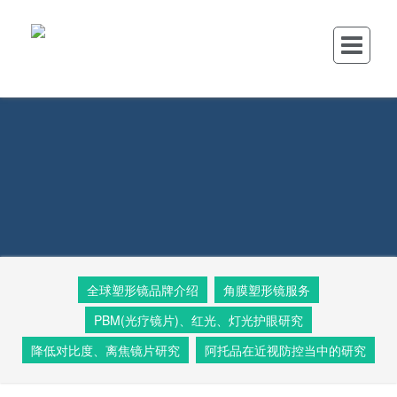
全球塑形镜品牌介绍
角膜塑形镜服务
PBM(光疗镜片)、红光、灯光护眼研究
降低对比度、离焦镜片研究
阿托品在近视防控当中的研究