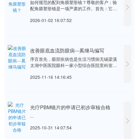
如何规范的配到角膜塑形镜？尊敬的客户：验
配角膜塑形镜是一项严肃的工作。首先：它是
一项医疗行为，所以必须经过眼科医生的检查
2026-01-02 16:07:52
与诊断再拿到建议“验配角膜塑形镜”的意见方
案，走完这一步证明您的眼睛没有禁忌症，是
可以配戴角膜塑形镜的。（这一步是保证安
···...
改善眼底血流防眼病---奚继马编写
序言首先，眼部疾病也是生活习惯病无锡梁溪
太湖中医医院眼科一家小型综合医院里科室，
有不少受近视眼、青光眼、白内障、年龄相关
2025-11-16 14:16:45
性黄斑变性等眼疾困扰的患者，不仅本地患者
就连苏州、上海等远方的患者也纷纷前来就
诊。其原因在于，本院采用的治疗方法与常规
眼···...
光疗PBM镜片的申请已初步审核合格
...
2025-10-31 14:07:54