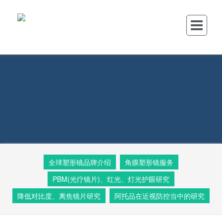
全球塑形镜品牌介绍
角膜塑形镜服务
PBM(光疗镜片)、红光、灯光护眼研究
降低对比度、离焦镜片研究
阿托品在近视防控当中的研究