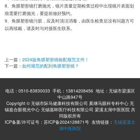
8、角膜塑形镜打磨抛光，镜片质量定期检查过程中出现镜片表面划
痕需要打磨抛光，要提前做好预约。
9、角膜塑形镜污脏，应及时清洁消毒，由医生检查后没有问题方可
以再续戴，请及时与对接医生联系。
上一篇：
2024版角膜塑形镜验配规范文件！
下一篇：
如何规范的配到角膜塑形镜？
电话：0510-83830033 手机：13814208456 地址：无锡市梁溪区
中山路947号
Copyright © 无锡市际马健康科技有限公司 奚继马眼科专科中心 无
锡嘉合眼视光中心 无锡嘉眸医疗科技有限公司 梁溪太湖中医医院 共
同版权所有
ICP备案/许可证号：苏ICP备2024128871号
友情链接：
无锡梁溪太
湖中医医院