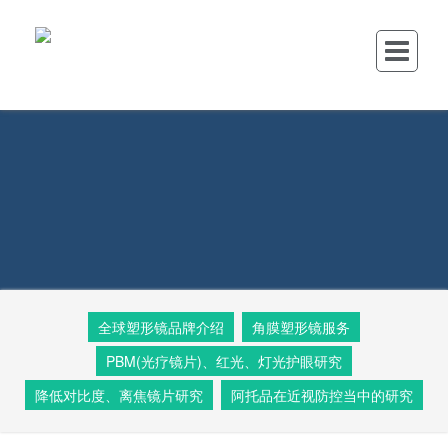
全球塑形镜品牌介绍
角膜塑形镜服务
PBM(光疗镜片)、红光、灯光护眼研究
降低对比度、离焦镜片研究
阿托品在近视防控当中的研究