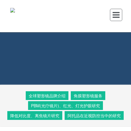
全球塑形镜品牌介绍
角膜塑形镜服务
PBM(光疗镜片)、红光、灯光护眼研究
降低对比度、离焦镜片研究
阿托品在近视防控当中的研究