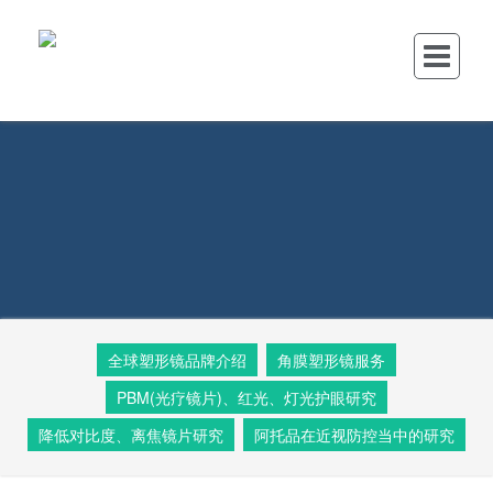
全球塑形镜品牌介绍
角膜塑形镜服务
PBM(光疗镜片)、红光、灯光护眼研究
降低对比度、离焦镜片研究
阿托品在近视防控当中的研究