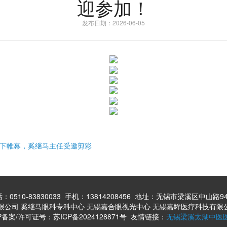
迎参加！
发布日期：2026-06-05
满落下帷幕，奚继马主任受邀剪彩
：0510-83830033 手机：13814208456 地址：无锡市梁溪区中山路9
康科技有限公司 奚继马眼科专科中心 无锡嘉合眼视光中心 无锡嘉眸医疗科技有
P备案/许可证号：苏ICP备2024128871号
友情链接：
无锡梁溪太湖中医